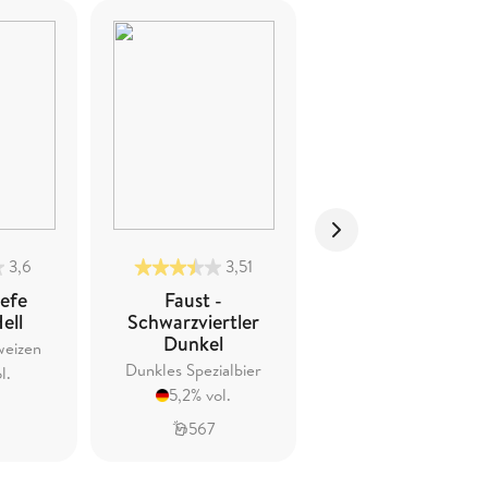
3,6
3,51
3,52
Hefe
Faust -
Faust -
ell
Schwarzviertler
Sommerfestbier
Dunkel
weizen
Festbier
Dunkles Spezialbier
l.
5,4% vol.
5,2% vol.
567
351