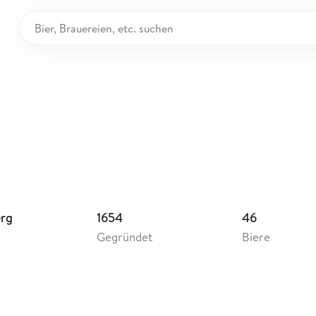
uhaus Faust
utschland
erg
1654
46
Gegründet
Biere