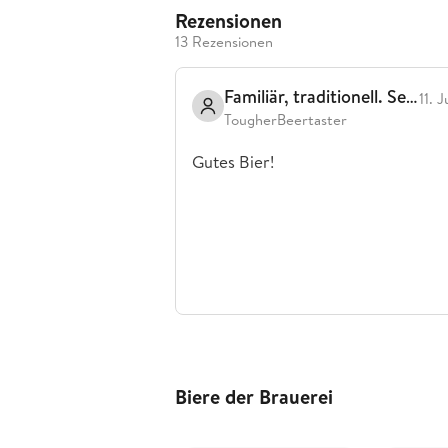
Rezensionen
13 Rezensionen
Familiär, traditionell. Seid 350 Jahren in Familienbesitz.
11. 
TougherBeertaster
Gutes Bier!
Biere der Brauerei