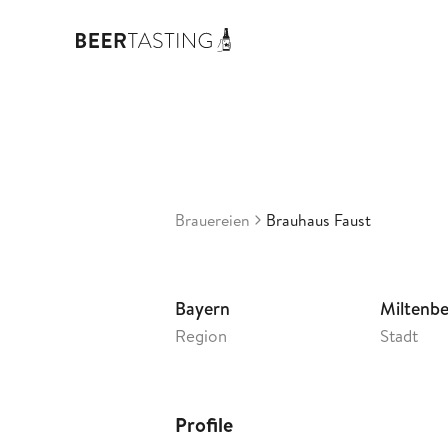
Bra
3,62
De
•
Brauereien
Brauhaus Faust
Bayern
Miltenb
Region
Stadt
Profile