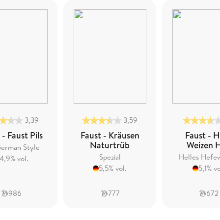
3,39
3,59
 - Faust Pils
Faust - Kräusen
Faust - 
Naturtrüb
Weizen H
German Style
Spezial
Helles Hefe
4,9% vol.
5,5% vol.
5,1% vo
986
777
672