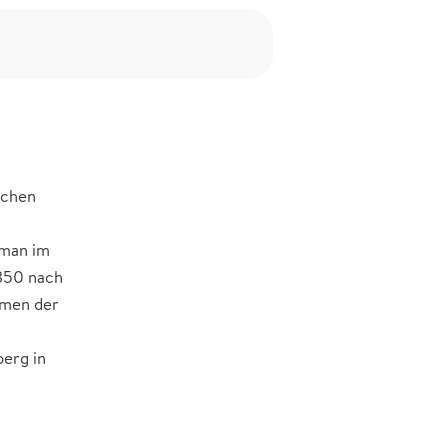
schen
uman im
1850 nach
hmen der
berg in