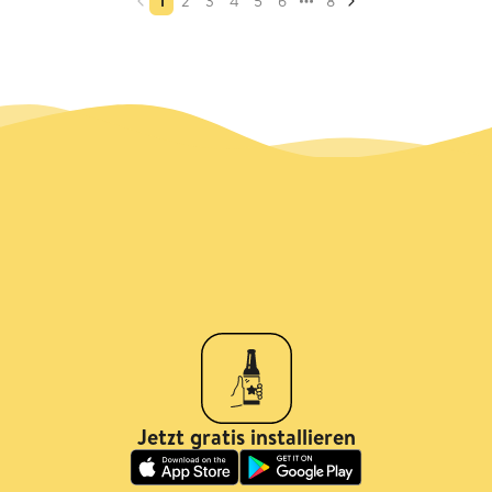
1
2
3
4
5
6
8
Jetzt gratis installieren