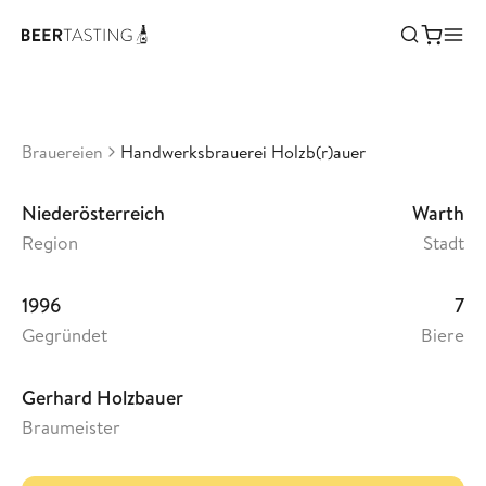
Handwerksbrauerei Holzb(r)auer
•
3,24
Österreich
Brauereien
Handwerksbrauerei Holzb(r)auer
Niederösterreich
Warth
Region
Stadt
1996
7
Gegründet
Biere
Gerhard Holzbauer
Braumeister