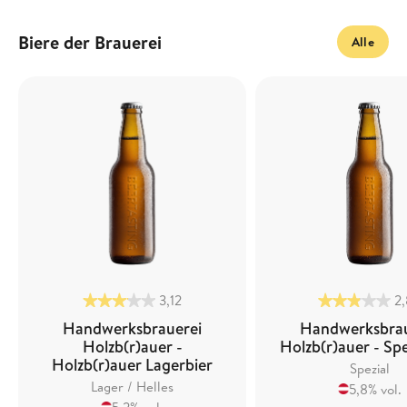
Biere der Brauerei
Alle
3,12
2
Handwerksbrauerei
Handwerksbrau
Holzb(r)auer -
Holzb(r)auer - Spe
Holzb(r)auer Lagerbier
Spezial
Lager / Helles
5,8% vol.