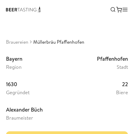
Müllerbräu Pfaffenhofen
•
3,36
Deutschland
Brauereien
Müllerbräu Pfaffenhofen
Bayern
Pfaffenhofen
Region
Stadt
1630
22
Gegründet
Biere
Alexander Büch
Braumeister