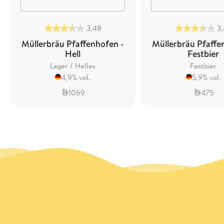
3,48
3
Müllerbräu Pfaffenhofen -
Müllerbräu Pfaffe
Hell
Festbier
Lager / Helles
Festbier
4,9% vol.
5,9% vol.
1069
475