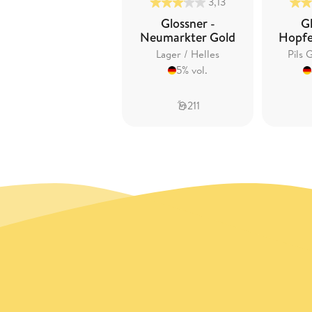
3,13
Glossner -
Gl
Neumarkter Gold
Hopfe
Lager / Helles
Pils 
5% vol.
211