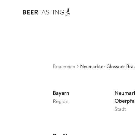
Brä
3,16
De
•
Brauereien
Neumarkter Glossner Brä
Bayern
Neumarkt
Oberpfa
Region
Stadt