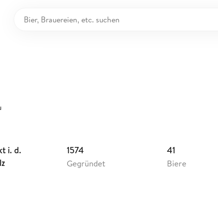
u
utschland
u
 i. d.
1574
41
lz
Gegründet
Biere