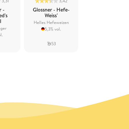
3,31
3,42
3,29
r -
Glossner - Hefe-
Glossner -
ed's
Weiss'
Kellerbier
l
Helles Hefeweizen
Zwickel/Kellerbier
ager
5,3% vol.
5,1% vol.
l.
53
44