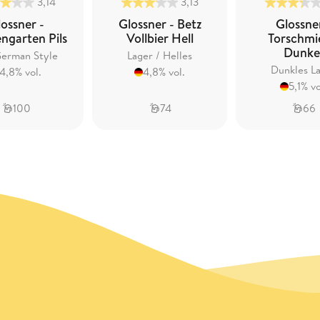
3,14
3,13
ossner -
Glossner - Betz
Glossne
ngarten Pils
Vollbier Hell
Torschmi
Dunke
German Style
Lager / Helles
Dunkles L
4,8% vol.
4,8% vol.
5,1% vo
100
74
66