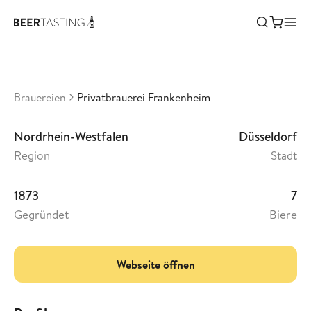
Privatbrauerei Frankenheim
•
2,28
Deutschland
Brauereien
Privatbrauerei Frankenheim
Nordrhein-Westfalen
Düsseldorf
Region
Stadt
1873
7
Gegründet
Biere
Webseite öffnen