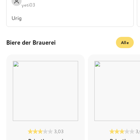
yeti03
Urig
Biere der Brauerei
Alle
3,03
3