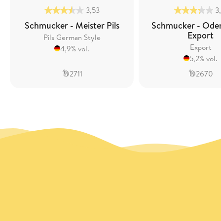
3,53
3
Schmucker - Meister Pils
Schmucker - Ode
Export
Pils German Style
Export
4,9% vol.
5,2% vol.
2711
2670