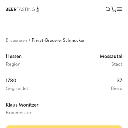
Privat-Brauerei Schmucker
•
3,5
Deutschland
Brauereien
Privat-Brauerei Schmucker
Hessen
Mossautal
Region
Stadt
1780
37
Gegründet
Biere
Klaus Monitzer
Braumeister