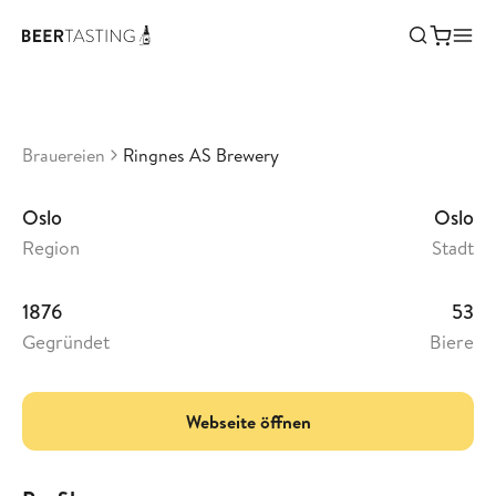
Ringnes AS Brewery
•
3,27
Norwegen
Brauereien
Ringnes AS Brewery
Oslo
Oslo
Region
Stadt
1876
53
Gegründet
Biere
Webseite öffnen