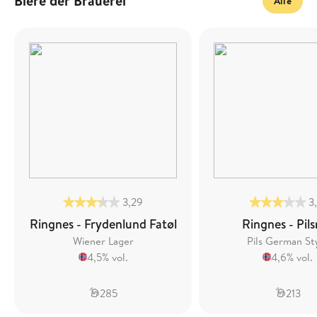
Biere der Brauerei
Alle
3,29
3
Ringnes - Frydenlund Fatøl
Ringnes - Pil
Wiener Lager
Pils German St
4,5% vol.
4,6% vol.
285
213