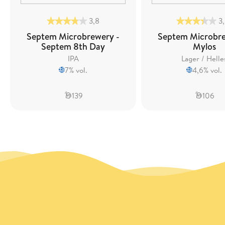
3,8
3
Septem Microbrewery -
Septem Microbre
Septem 8th Day
Mylos
IPA
Lager / Helle
7% vol.
4,6% vol.
139
106