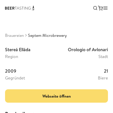
Septem Microbrewery
•
3,45
Griechenland
Brauereien
Septem Microbrewery
Stereá Elláda
Orologio of Avlonari
Region
Stadt
2009
21
Gegründet
Biere
Webseite öffnen