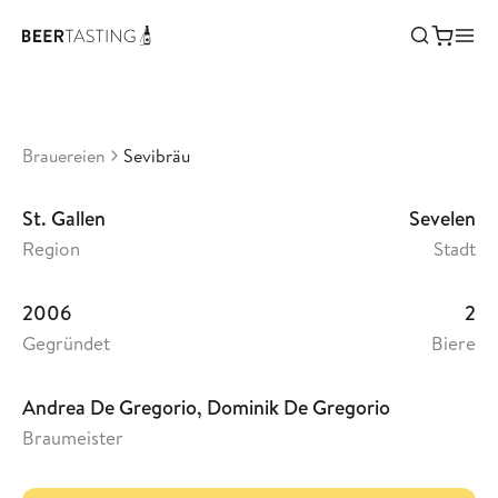
Sevibräu
•
0
Schweiz
Brauereien
Sevibräu
St. Gallen
Sevelen
Region
Stadt
2006
2
Gegründet
Biere
Andrea De Gregorio, Dominik De Gregorio
Braumeister