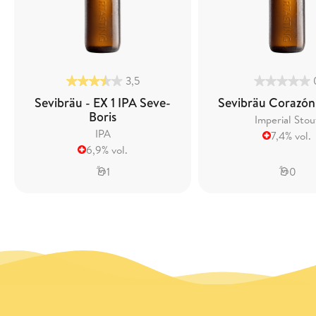
3,5
Sevibräu - EX 1 IPA Seve-
Sevibräu Corazón 
Boris
Imperial Stou
IPA
7,4% vol.
6,9% vol.
1
0