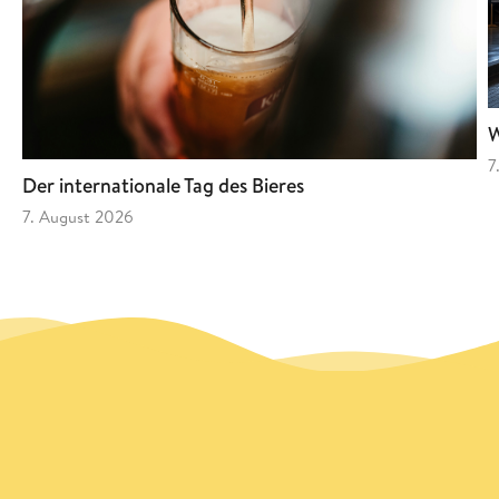
W
7
Der internationale Tag des Bieres
7. August 2026