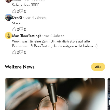
Sehr schön 👍🏻👍🏻
0
0
DonRi
• vor 4 Jahren
Stark
0
0
Max (BeerTasting)
• vor 4 Jahren
Wow, was für eine Zahl! Bin wirklich stolz auf alle
Brauereien & BeerTaster, die da mitgemacht haben :-)
0
0
Weitere News
Alle