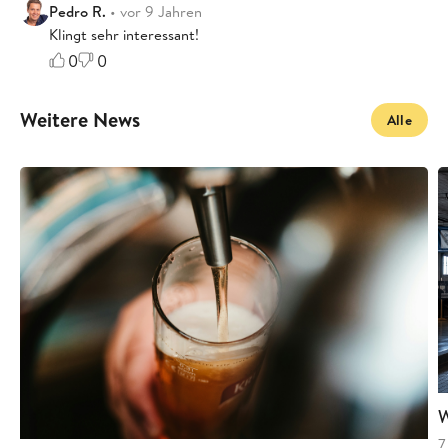
Pedro R.
• vor 9 Jahren
Klingt sehr interessant!
0
0
Weitere News
Alle
W
7