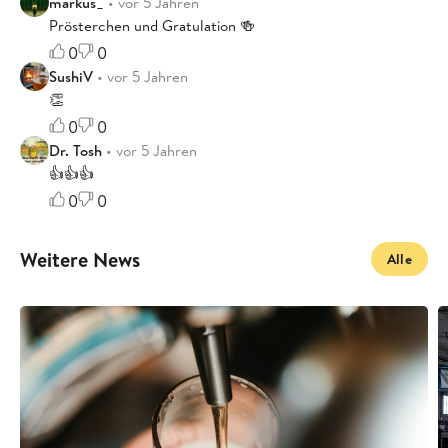
markus_
• vor 5 Jahren
Prösterchen und Gratulation 🍻
0
0
SushiV
• vor 5 Jahren
👏
0
0
Dr. Tosh
• vor 5 Jahren
👍👍👍
0
0
Weitere News
Alle