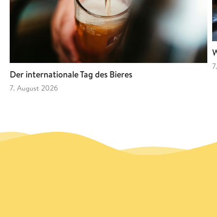
W
7
Der internationale Tag des Bieres
7. August 2026