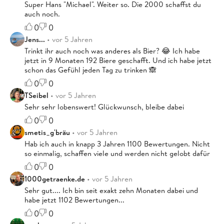
Super Hans "Michael". Weiter so. Die 2000 schaffst du
auch noch.
0
0
Jens...
• vor 5 Jahren
Trinkt ihr auch noch was anderes als Bier? 😂 Ich habe
jetzt in 9 Monaten 192 Biere geschafft. Und ich habe jetzt
schon das Gefühl jeden Tag zu trinken 🙈
0
0
TSeibel
• vor 5 Jahren
Sehr sehr lobenswert! Glückwunsch, bleibe dabei
0
0
smetis_g'bräu
• vor 5 Jahren
Hab ich auch in knapp 3 Jahren 1100 Bewertungen. Nicht
so einmalig, schaffen viele und werden nicht gelobt dafür
0
0
1000getraenke.de
• vor 5 Jahren
Sehr gut.... Ich bin seit exakt zehn Monaten dabei und
habe jetzt 1102 Bewertungen...
0
0