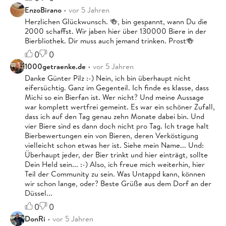
EnzoBirano
• vor 5 Jahren
Herzlichen Glückwunsch. 🍻, bin gespannt, wann Du die
2000 schaffst. Wir jaben hier über 130000 Biere in der
Bierbliothek. Dir muss auch jemand trinken. Prost🍻
0
0
1000getraenke.de
• vor 5 Jahren
Danke Günter Pilz :-) Nein, ich bin überhaupt nicht
eifersüchtig. Ganz im Gegenteil. Ich finde es klasse, dass
Michi so ein Bierfan ist. Wer nicht? Und meine Aussage
war komplett wertfrei gemeint. Es war ein schöner Zufall,
dass ich auf den Tag genau zehn Monate dabei bin. Und
vier Biere sind es dann doch nicht pro Tag. Ich trage halt
Bierbewertungen ein von Bieren, deren Verköstigung
vielleicht schon etwas her ist. Siehe mein Name... Und:
Überhaupt jeder, der Bier trinkt und hier einträgt, sollte
Dein Held sein... :-) Also, ich freue mich weiterhin, hier
Teil der Community zu sein. Was Untappd kann, können
wir schon lange, oder? Beste Grüße aus dem Dorf an der
Düssel...
0
0
DonRi
• vor 5 Jahren