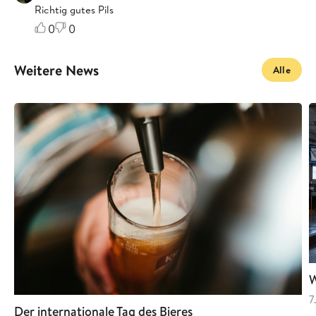
Richtig gutes Pils
0
0
Weitere News
Alle
W
7
Der internationale Tag des Bieres