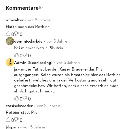
Kommentare
10
mhwalter
• vor 5 Jahren
Hatte auch das Rotbier
0
0
dominicclarkdc
• vor 5 Jahren
Bei mir war Natur Pils drin
0
0
Admin (BeerTasting)
• vor 5 Jahren
ja - in der Tat ist bei der Kaiser Brauerei das Pils
ausgegangen. Kalea wurde als Ersatzbier hier das Rotbier
geliefert, welches uns in der Verkostung auch sehr gut
geschmeckt hat. Wir hoffen, dass dieses Ersatzbier euch
ähnlich gut schmeckt.
0
0
stasischroeder
• vor 5 Jahren
Rotbier statt Pils
0
0
jdspam
• vor 5 Jahren