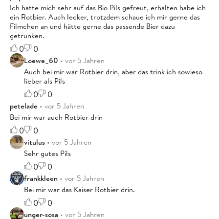
Ich hatte mich sehr auf das Bio Pils gefreut, erhalten habe ich
ein Rotbier. Auch lecker, trotzdem schaue ich mir gerne das
Filmchen an und hätte gerne das passende Bier dazu
getrunken.
0
0
Loewe_60
• vor 5 Jahren
Auch bei mir war Rotbier drin, aber das trink ich sowieso
lieber als Pils
0
0
petelade
• vor 5 Jahren
Bei mir war auch Rotbier drin
0
0
vitulus
• vor 5 Jahren
Sehr gutes Pils
0
0
frankkleen
• vor 5 Jahren
Bei mir war das Kaiser Rotbier drin.
0
0
unger-sosa
• vor 5 Jahren