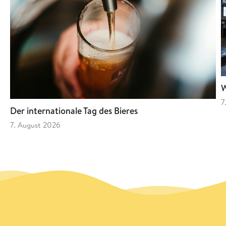
W
7
Der internationale Tag des Bieres
7. August 2026