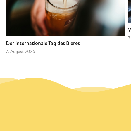
W
7
Der internationale Tag des Bieres
7. August 2026