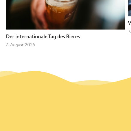
W
7
Der internationale Tag des Bieres
7. August 2026