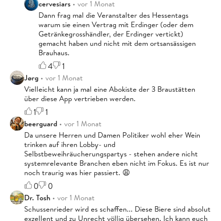
cervesiars
• vor 1 Monat
Dann frag mal die Veranstalter des Hessentags
warum sie einen Vertrag mit Erdinger (oder dem
Getränkegrosshändler, der Erdinger vertickt)
gemacht haben und nicht mit dem ortsansässigen
Brauhaus.
4
1
Jørg
• vor 1 Monat
Vielleicht kann ja mal eine Abokiste der 3 Braustätten
über diese App vertrieben werden.
1
1
beerguard
• vor 1 Monat
Da unsere Herren und Damen Politiker wohl eher Wein
trinken auf ihren Lobby- und
Selbstbeweihräucherungspartys - stehen andere nicht
systemrelevante Branchen eben nicht im Fokus. Es ist nur
noch traurig was hier passiert. 😩
0
0
Dr. Tosh
• vor 1 Monat
Schussenrieder wird es schaffen... Diese Biere sind absolut
exzellent und zu Unrecht völlig übersehen. Ich kann euch