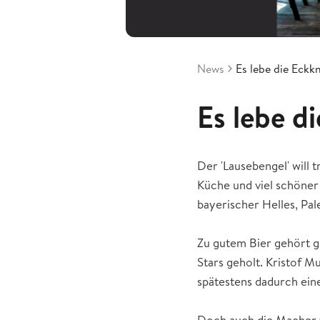
News
Es lebe die Eckk
Es lebe d
Der 'Lausebengel' will t
Küche und viel schöner 
bayerischer Helles, Pal
Zu gutem Bier gehört gu
Stars geholt. Kristof 
spätestens dadurch ein
Doch auch die Macher v