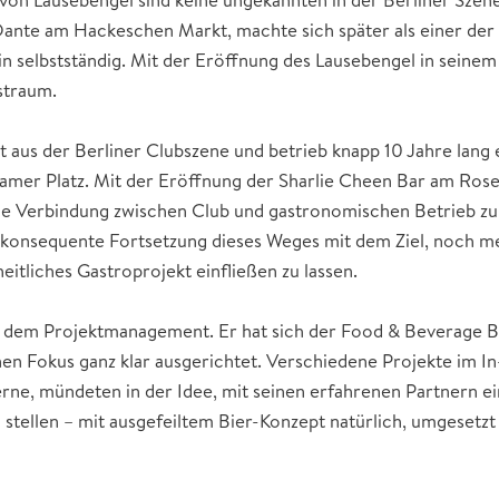
 Dante am Hackeschen Markt, machte sich später als einer der
in selbstständig. Mit der Eröffnung des Lausebengel in seinem K
straum.
us der Berliner Clubszene und betrieb knapp 10 Jahre lang e
mer Platz. Mit der Eröffnung der Sharlie Cheen Bar am Rose
eine Verbindung zwischen Club und gastronomischen Betrieb zu
e konsequente Fortsetzung dieses Weges mit dem Ziel, noch m
eitliches Gastroprojekt einfließen zu lassen.
 dem Projektmanagement. Er hat sich der Food & Beverage B
en Fokus ganz klar ausgerichtet. Verschiedene Projekte im In-
rne, mündeten in der Idee, mit seinen erfahrenen Partnern ei
u stellen – mit ausgefeiltem Bier-Konzept natürlich, umgesetz