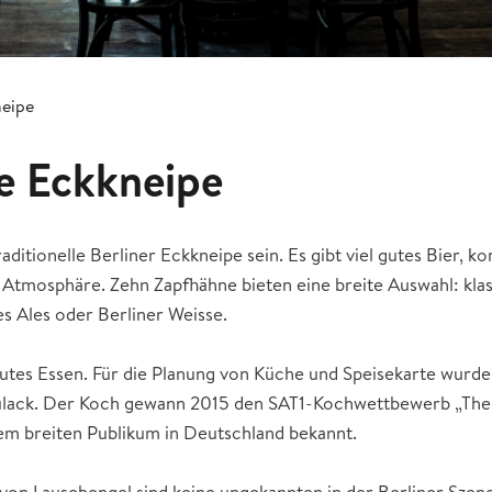
neipe
ie Eckkneipe
raditionelle Berliner Eckkneipe sein. Es gibt viel gutes Bier, k
Atmosphäre. Zehn Zapfhähne bieten eine breite Auswahl: klass
es Ales oder Berliner Weisse.
tes Essen. Für die Planung von Küche und Speisekarte wurde d
Mulack. Der Koch gewann 2015 den SAT1-Kochwettbewerb „The
em breiten Publikum in Deutschland bekannt.
on Lausebengel sind keine ungekannten in der Berliner Sze