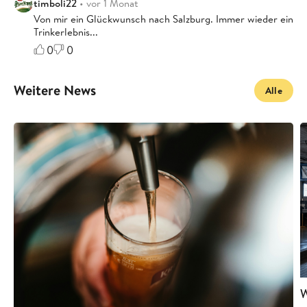
timboli22
• vor 1 Monat
Von mir ein Glückwunsch nach Salzburg. Immer wieder ein
Trinkerlebnis...
0
0
Weitere News
Alle
W