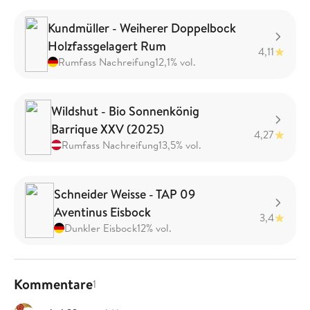
Kundmüller - Weiherer Doppelbock
Holzfassgelagert Rum
4,11
Rumfass Nachreifung
12,1% vol.
Wildshut - Bio Sonnenkönig
Barrique XXV (2025)
4,27
Rumfass Nachreifung
13,5% vol.
Schneider Weisse - TAP 09
Aventinus Eisbock
3,4
Dunkler Eisbock
12% vol.
Kommentare
1