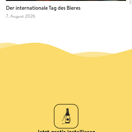
7
Der internationale Tag des Bieres
7. August 2026
Jetzt gratis installieren