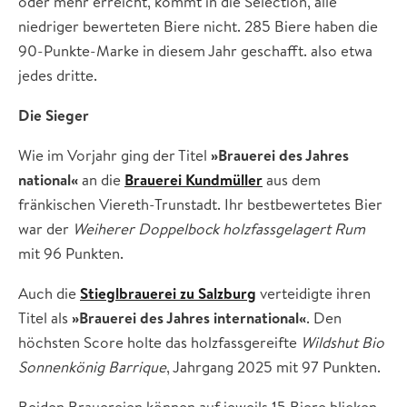
oder mehr erreicht, kommt in die Selection, alle
niedriger bewerteten Biere nicht. 285 Biere haben die
90-Punkte-Marke in diesem Jahr geschafft. also etwa
jedes dritte.
Die Sieger
Wie im Vorjahr ging der Titel
»Brauerei des Jahres
national«
an die
Brauerei Kundmüller
aus dem
fränkischen Viereth-Trunstadt. Ihr bestbewertetes Bier
war der
Weiherer Doppelbock holzfassgelagert Rum
mit 96 Punkten.
Auch die
Stieglbrauerei zu Salzburg
verteidigte ihren
Titel als
»Brauerei des Jahres international«
. Den
höchsten Score holte das holzfassgereifte
Wildshut Bio
Sonnenkönig Barrique
, Jahrgang 2025 mit 97 Punkten.
Beiden Brauereien können auf jeweils 15 Biere blicken,