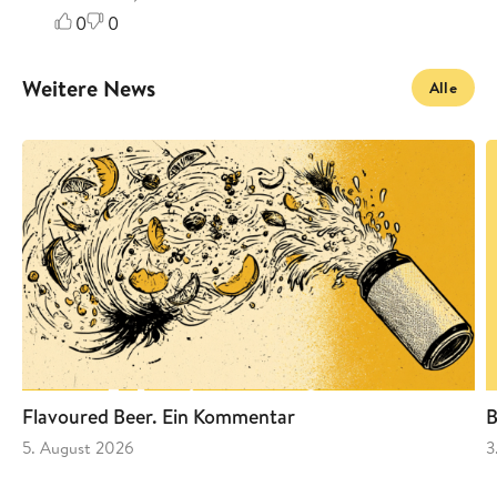
0
0
Weitere News
Alle
Flavoured Beer. Ein Kommentar
B
5. August 2026
3