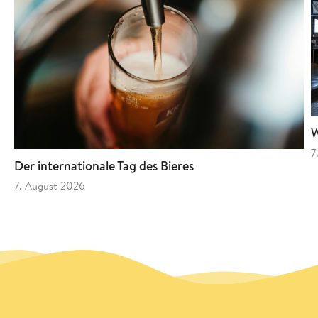
W
7
Der internationale Tag des Bieres
7. August 2026