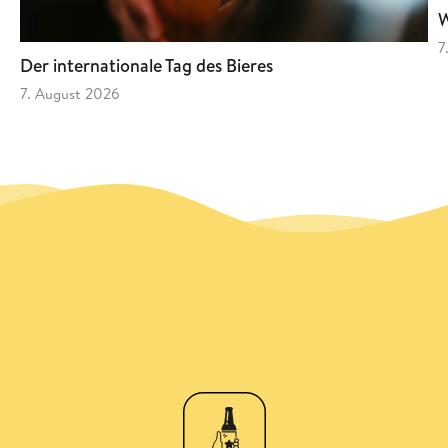
W
7
Der internationale Tag des Bieres
7. August 2026