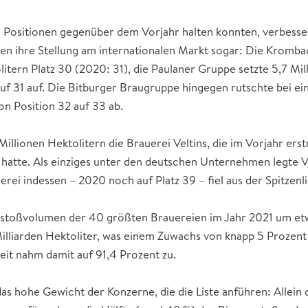
e Positionen gegenüber dem Vorjahr halten konnten, verbesse
n ihre Stellung am internationalen Markt sogar: Die Kromb
litern Platz 30 (2020: 31), die Paulaner Gruppe setzte 5,7 Mil
auf 31 auf. Die Bitburger Braugruppe hingegen rutschte bei e
on Position 32 auf 33 ab.
Millionen Hektolitern die Brauerei Veltins, die im Vorjahr ers
 hatte. Als einziges unter den deutschen Unternehmen legte V
erei indessen – 2020 noch auf Platz 39 – fiel aus der Spitzenl
sstoßvolumen der 40 größten Brauereien im Jahr 2021 um et
 Milliarden Hektoliter, was einem Zuwachs von knapp 5 Prozent 
t nahm damit auf 91,4 Prozent zu.
 das hohe Gewicht der Konzerne, die die Liste anführen: Allein