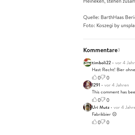
Heineken, stehen zusam
Quelle: BarthHaas Ber
Foto: Koszegi by unspl
Kommentare
3
timboli22
• vor 4 Jah
Hast Recht! Bier ohne
0
0
1291
• vor 4 Jahren
This comment has bee
0
0
Uri Mutz
• vor 4 Jahr
Fabrikbier ☹️
0
0