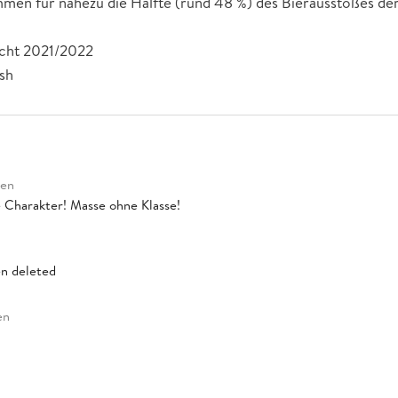
men für nahezu die Hälfte (rund 48 %) des Bierausstoßes de
icht 2021/2022
ash
ren
 Charakter! Masse ohne Klasse!
n deleted
en