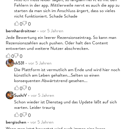
Fehlern in der app. Mittlerweile nervt es auch die app zu
starten da man sich im Anschluss ärgert, dass so vieles
nicht funktioniert. Schade Schade
0
0
bernhardroitner
• vor 5 Jahren
Jede Bewertung ein leerer Rezensionseintrag. So kann man
Rezensionszahlen auch pushen. Oder halt den Content
entwerten und weitere Nutzer abschrecken.
0
0
sh531
• vor 5 Jahren
Die Plattform ist vermutlich am Ende und wird hier noch
künstlich am Leben gehalten...Selten so einen
konsequenten Abwärtstrend gesehen...
0
0
SushiV
• vor 5 Jahren
Schon wieder ist Dienstag und das Update läßt auf sich
warten. Leider traurig
0
0
bergischen
• vor 5 Jahren
Wenn man jetzt bewertet wird auch immer eine leere