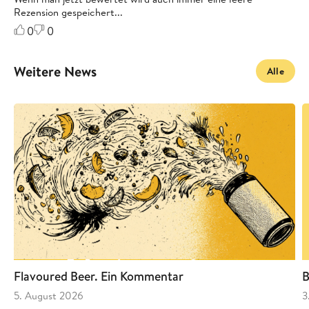
Rezension gespeichert...
0
0
Weitere News
Alle
Flavoured Beer. Ein Kommentar
B
5. August 2026
3