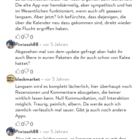
Die alte App war hemdsärmelig, aber sympathisch und hat
im Wesentlichen funktioniert, wenn auch oft gaaaanz
langsam. Aber jetzt? Ich befürchte, dass diejenigen, die
über die Kalender neu dazu gekommen sind, direkt wieder
die Flucht ergriffen haben.
0
0
Piwiosch88
• vor 5 Jahren
Abgesehen mal von dem update gefragt aber habt ihr
auch Biere in euren Paketen die ihr auch schon von Kalea
hattet?
0
0
blackmarket
• vor 5 Jahren
Langsam wird es komplett lächerlich, hier überhaupt noch
Rezensionen und Kommentare abzugeben, die keiner
wirklich lesen kann. Null Kommunikation, null Interaktion
möglich. Traurig, peinlich, albern. Da werde auch ich
ziemlich verlässlich mal sauer. Gibt ja auch noch andere
Apps.
0
0
Piwiosch88
• vor 5 Jahren
Also ich muss leider sagen, so langsam nervt es mit den