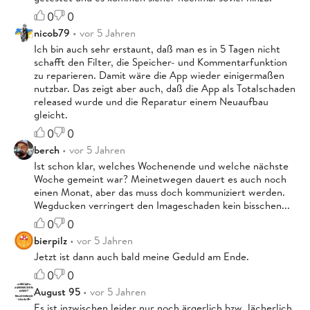
0
0
nicob79
• vor 5 Jahren
Ich bin auch sehr erstaunt, daß man es in 5 Tagen nicht
schafft den Filter, die Speicher- und Kommentarfunktion
zu reparieren. Damit wäre die App wieder einigermaßen
nutzbar. Das zeigt aber auch, daß die App als Totalschaden
released wurde und die Reparatur einem Neuaufbau
gleicht.
0
0
berch
• vor 5 Jahren
Ist schon klar, welches Wochenende und welche nächste
Woche gemeint war? Meinetwegen dauert es auch noch
einen Monat, aber das muss doch kommuniziert werden.
Wegducken verringert den Imageschaden kein bisschen...
0
0
bierpilz
• vor 5 Jahren
Jetzt ist dann auch bald meine Geduld am Ende.
0
0
August 95
• vor 5 Jahren
Es ist inzwischen leider nur noch ärgerlich bzw. lächerlich.