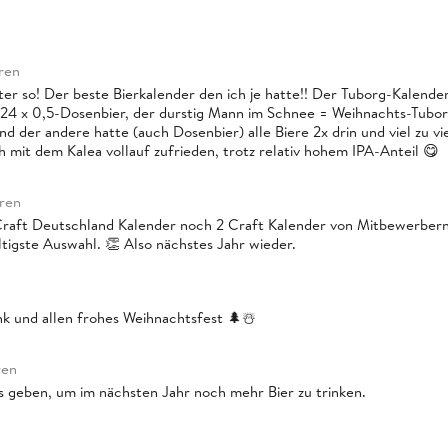
ren
iter so! Der beste Bierkalender den ich je hatte!! Der Tuborg-Kalender
 24 x 0,5-Dosenbier, der durstig Mann im Schnee = Weihnachts-Tubor
 der andere hatte (auch Dosenbier) alle Biere 2x drin und viel zu vie
h mit dem Kalea vollauf zufrieden, trotz relativ hohem IPA-Anteil 😋
hren
raft Deutschland Kalender noch 2 Craft Kalender von Mitbewerber
ältigste Auswahl. 👏 Also nächstes Jahr wieder.
k und allen frohes Weihnachtsfest 🌲☃️
ren
 geben, um im nächsten Jahr noch mehr Bier zu trinken.