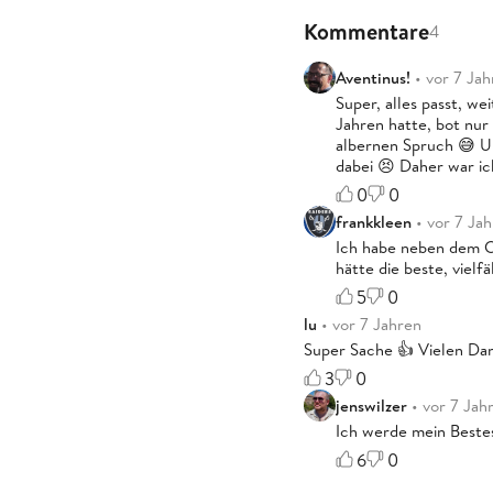
Kommentare
4
Aventinus!
• vor 7 Jah
Super, alles passt, we
Jahren hatte, bot nur
albernen Spruch 😅 Und
dabei 😣 Daher war ic
0
0
frankkleen
• vor 7 Ja
Ich habe neben dem C
hätte die beste, vielf
5
0
lu
• vor 7 Jahren
Super Sache 👍 Vielen Dan
3
0
jenswilzer
• vor 7 Jah
Ich werde mein Bestes
6
0