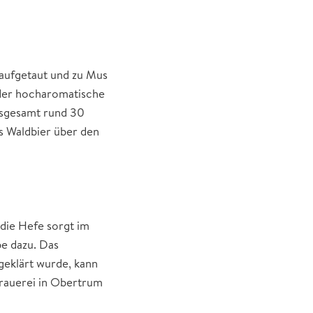
 aufgetaut und zu Mus
 der hocharomatische
nsgesamt rund 30
s Waldbier über den
 die Hefe sorgt im
be dazu. Das
 geklärt wurde, kann
brauerei in Obertrum