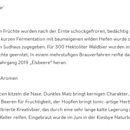
e"
ten Früchte wurden nach der Ernte schockgefroren, bedächtig
er kurzen Fermentation mit baumeigenen wilden Hefen wurde
m Sudhaus zugegeben. Für 300 Hektoliter Waldbier wurden i
hte geerntet. In einem mehrstufigen Brauverfahren reifte da
hrgang 2019 „Elsbeere“ heran.
e Aromen
en kitzeln die Nase. Dunkles Malz bringt kernigen Charakter,
Beeren für Fruchtigkeit, der Hopfen bringt tonic-artige Her
ltrierte Kreativbier, das durch eine sehr lange kalte Lagerung
Keller reifen. Eingebraut wurde im Juni in der Kiesbye Natur