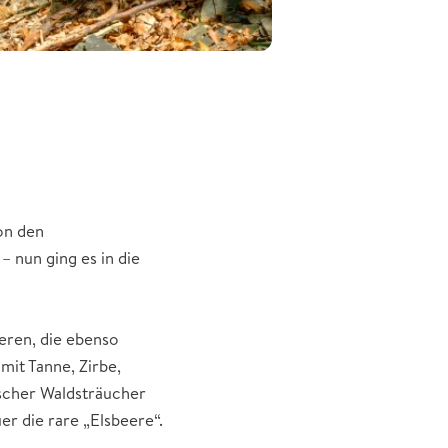
on den
 nun ging es in die
eeren, die ebenso
mit Tanne, Zirbe,
ischer Waldsträucher
r die rare „Elsbeere“.