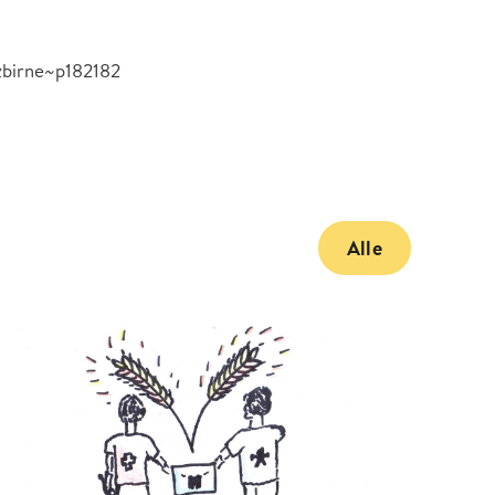
lzbirne~p182182
Alle