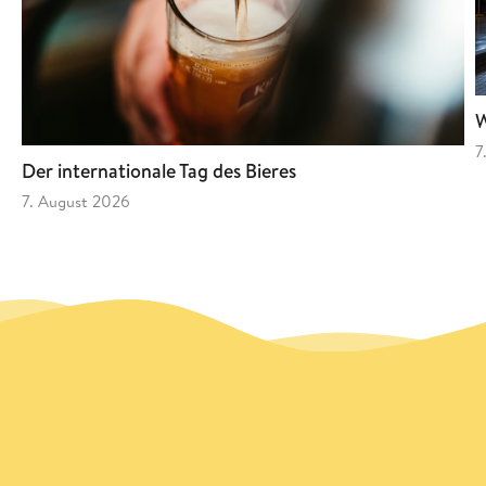
W
7
Der internationale Tag des Bieres
7. August 2026