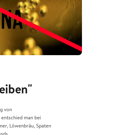
reiben"
ng von
 entschied man bei
kaner, Löwenbräu, Spaten
nds.