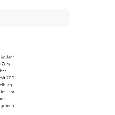
 im Jahr
s Zum
ohnt
 mit 700
reiburg
 Im Jahr
ach
 grünen