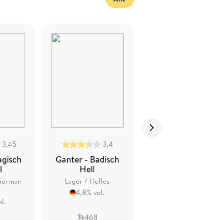
3,45
3,4
3,28
agisch
Ganter - Badisch
Ganter -
l
Hell
Freiburger Bierle
Naturtrübes Pils
German
Lager / Helles
Kellerpils
4,8% vol.
l.
4,9% vol.
468
408