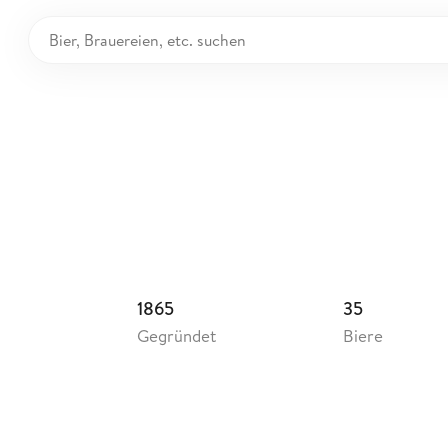
uerei Ganter
utschland
1865
35
Gegründet
Biere