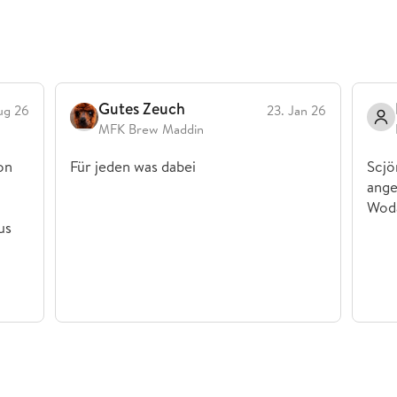
Gutes Zeuch
ug 26
23. Jan 26
MFK Brew Maddin
on
Für jeden was dabei
Scjö
ange
Wod
us