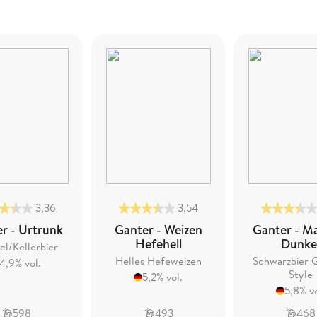
3,36
3,54
r - Urtrunk
Ganter - Weizen
Ganter - M
Hefehell
Dunke
el/Kellerbier
Helles Hefeweizen
Schwarzbier 
4,9% vol.
Style
5,2% vol.
5,8% vo
598
493
468