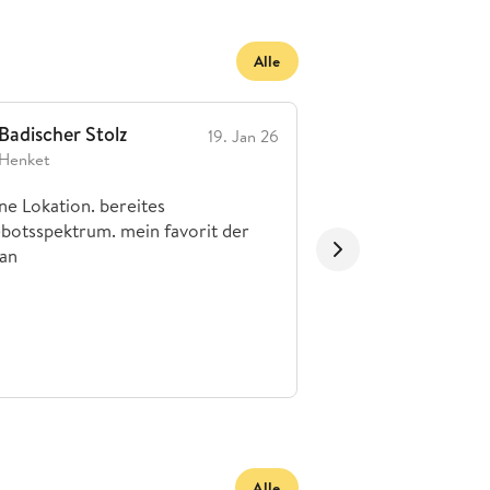
Alle
Badischer Stolz
Traditions Brau
19. Jan 26
Henket
floriankopf
ne Lokation. bereites
Die woll letzte ver
botsspektrum. mein favorit der
Brauerei in Freiburg
an
wie ihr Ruf!
Alle