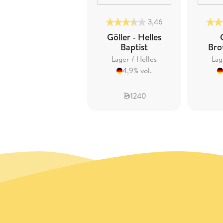
3,46
Göller - Helles
Baptist
Bro
Lager / Helles
Lag
4,9% vol.
1240