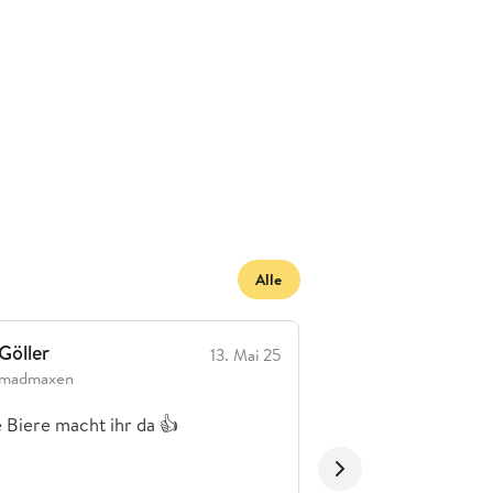
Alle
Göller
Gut
13. Mai 25
madmaxen
Superchecker1
 Biere macht ihr da 👍
Ordentliche Biere