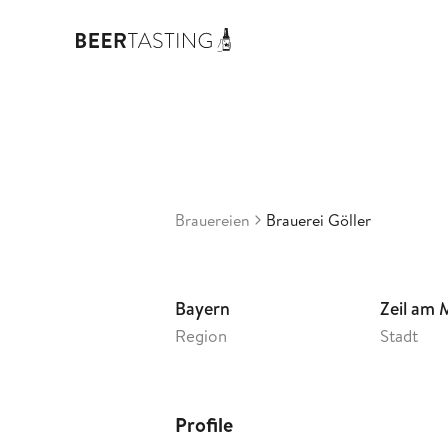
Brau
3,47
De
•
Brauereien
Brauerei Göller
Bayern
Zeil am 
Region
Stadt
Profile