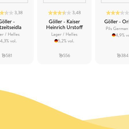
3,38
3,48
Göller -
Göller - Kaiser
Göller - Or
tzeitseidla
Heinrich Urstoff
Pils German
er / Helles
Lager / Helles
4,9% vo
4,3% vol.
5,2% vol.
581
556
384