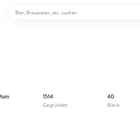
erei Göller
utschland
Main
1514
40
Gegründet
Biere