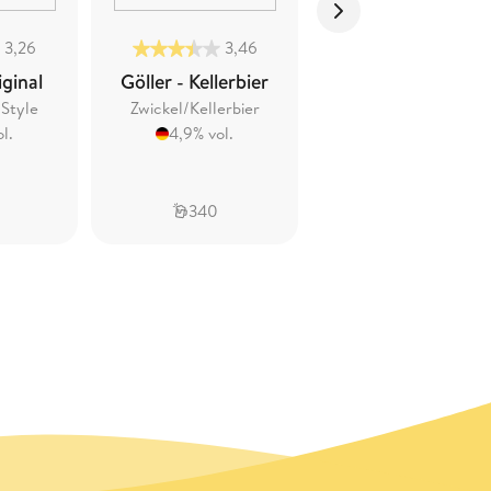
3,26
3,46
3,06
iginal
Göller - Kellerbier
Göller -
Hefeweizen
 Style
Zwickel/Kellerbier
Alkoholfrei
l.
4,9% vol.
Weissbier Alkoholfrei
0,2% vol.
340
202