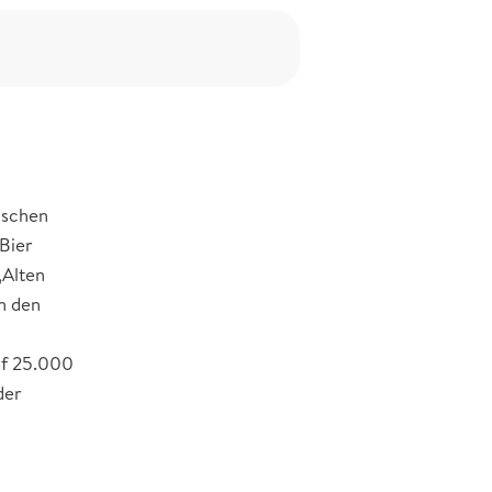
kischen
 Bier
„Alten
n den
uf 25.000
der