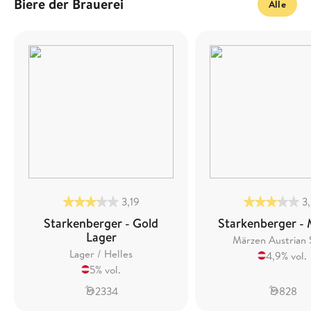
Biere der Brauerei
Alle
3,19
3
Starkenberger - Gold
Starkenberger -
Lager
Märzen Austrian 
Lager / Helles
4,9% vol.
5% vol.
2334
828