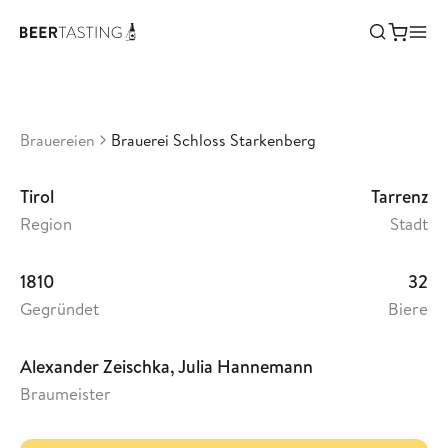
Brauerei Schloss Starkenberg
•
3,32
Österreich
Brauereien
Brauerei Schloss Starkenberg
Tirol
Tarrenz
Region
Stadt
1810
32
Gegründet
Biere
Alexander Zeischka, Julia Hannemann
Braumeister