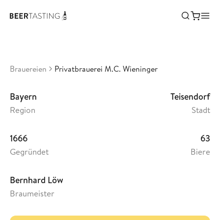
Privatbrauerei M.C. Wieninger
•
3,42
Deutschland
Brauereien
Privatbrauerei M.C. Wieninger
Bayern
Teisendorf
Region
Stadt
1666
63
Gegründet
Biere
Bernhard Löw
Braumeister