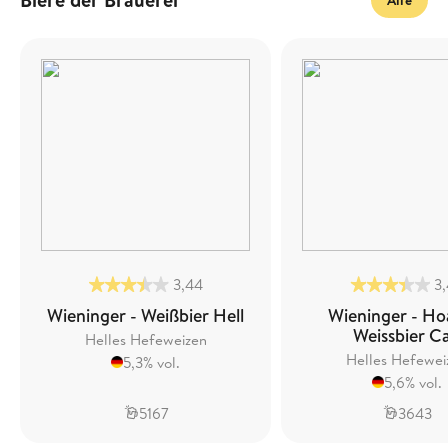
3,44
3
Wieninger - Weißbier Hell
Wieninger - H
Weissbier C
Helles Hefeweizen
Helles Hefewei
5,3% vol.
5,6% vol.
5167
3643