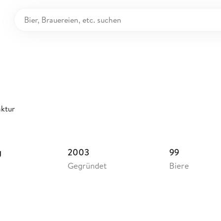
umanufaktur
utschland
ktur
g
2003
99
Gegründet
Biere