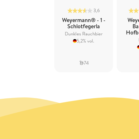
3,6
Weyermann® - 1 -
Wey
Schlotfegerla
Ba
Hofb
Dunkles Rauchbier
5,2% vol.
74