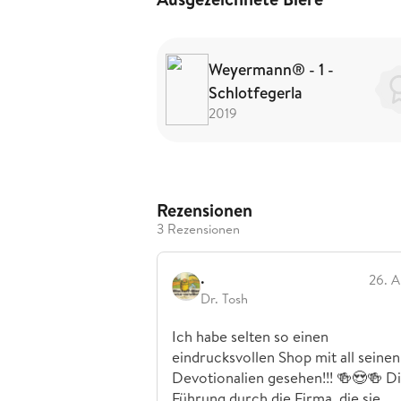
Weyermann® - 1 -
Schlotfegerla
2019
Rezensionen
3 Rezensionen
.
26. A
Dr. Tosh
Ich habe selten so einen
eindrucksvollen Shop mit all seinen
Devotionalien gesehen!!! 🍻😍🍻 D
Führung durch die Firma, die sie