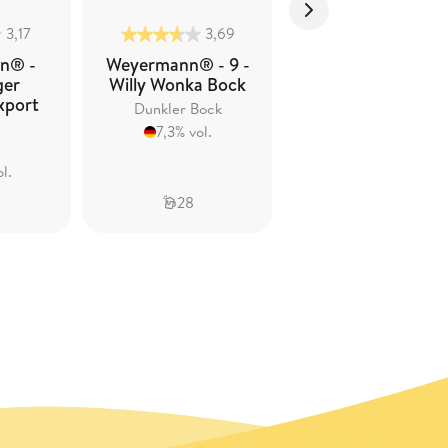
3,17
3,69
3,56
n® -
Weyermann® - 9 -
Weyermann® -
ger
Willy Wonka Bock
Bamberger
xport
Hofbräu Rauch
Dunkler Bock
Rauchbier
7,3% vol.
5,2% vol.
l.
28
27