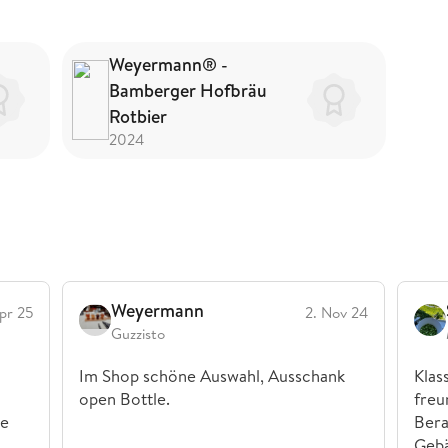
Weyermann® -
Bamberger Hofbräu
Rotbier
2024
Weyermann
pr 25
2. Nov 24
Guzzisto
Im Shop schöne Auswahl, Ausschank
Klas
open Bottle.
freu
ie
Bera
Gebä