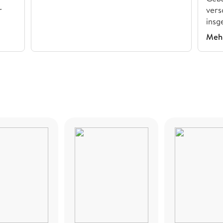
r
vers
insg
Mehr