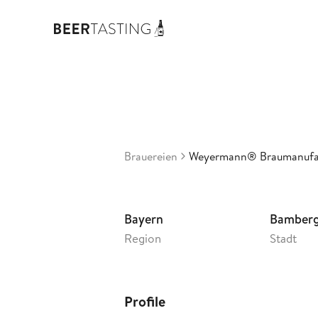
Bra
3,49
De
•
Brauereien
Weyermann® Braumanufa
Bayern
Bamber
Region
Stadt
Profile