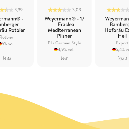
3,39
3,03
ermann® -
Weyermann® - 17
Weyerman
mberger
- Eraclea
Bamber
räu Rotbier
Mediterranean
Hofbräu E
Pilsner
Hell
Rotbier
Pils German Style
Export
5% vol.
4,9% vol.
5,4% vo
33
31
30