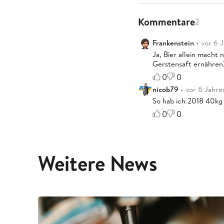
Kommentare
2
Frankenstein
• vor 6 
Ja, Bier allein macht 
Gerstensaft ernähren)
0
0
nicob79
• vor 6 Jahre
So hab ich 2018 40kg
0
0
Weitere News