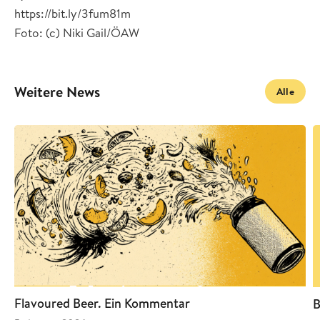
https://bit.ly/3fum81m
Foto: (c) Niki Gail/ÖAW
Weitere News
Alle
Flavoured Beer. Ein Kommentar
B