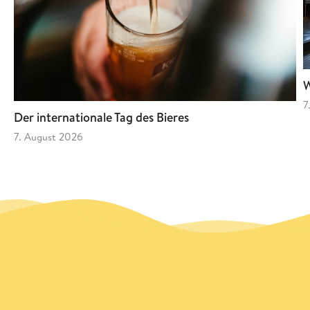
W
7
Der internationale Tag des Bieres
7. August 2026