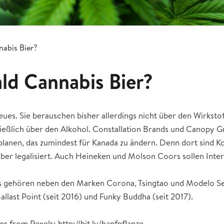
nabis Bier?
ald Cannabis Bier?
eues. Sie berauschen bisher allerdings nicht über den Wirkst
ießlich über den Alkohol. Constallation Brands und Canopy G
lanen, das zumindest für Kanada zu ändern. Denn dort sind 
ber legalisiert. Auch Heineken und Molson Coors sollen Inter
s gehören neben den Marken Corona, Tsingtao und Modelo Se
llast Point (seit 2016) und Funky Buddha (seit 2017).
r from Pexels: http://bit.ly/hanfpflanze