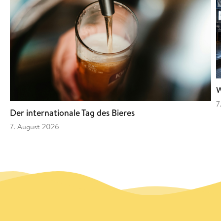
W
7
Der internationale Tag des Bieres
7. August 2026