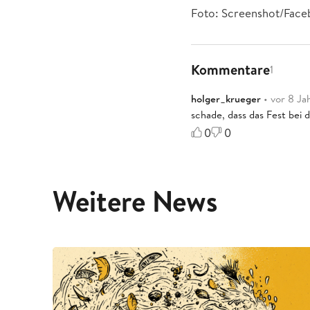
Foto: Screenshot/Faceb
Kommentare
1
holger_krueger
• vor 8 Ja
schade, dass das Fest bei 
0
0
Weitere News