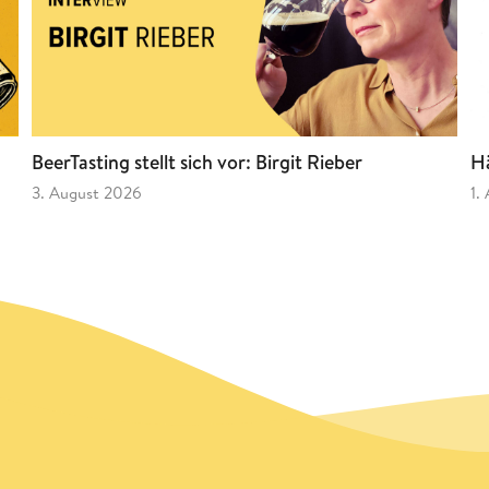
BeerTasting stellt sich vor: Birgit Rieber
Hä
3. August 2026
1.