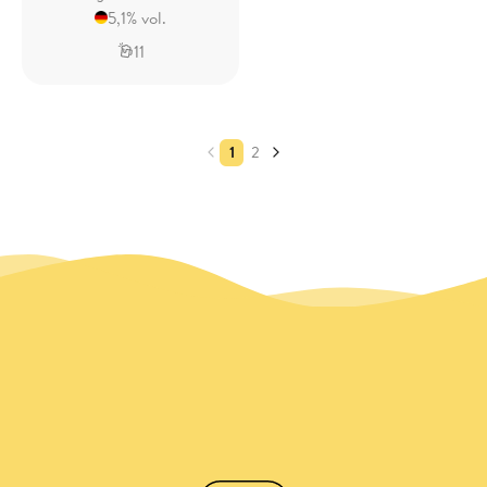
5,1% vol.
11
1
2