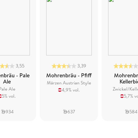
3,55
3,39
nbräu - Pale
Mohrenbräu - Pfiff
Mohrenbr
Ale
Kellerbi
Märzen Austrian Style
Pale Ale
Zwickel/Kell
4,9% vol.
5% vol.
5,7% vo
934
637
584