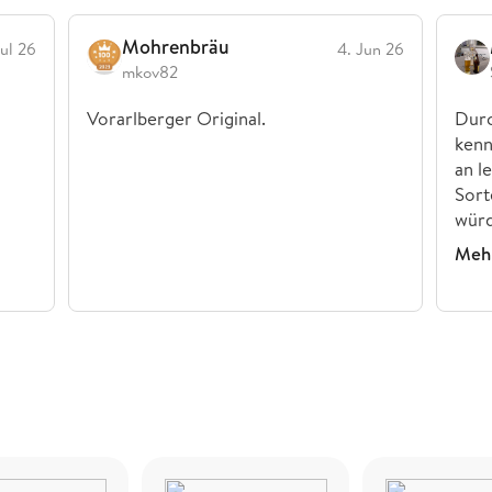
Mohrenbräu
Jul 26
4. Jun 26
mkov82
Vorarlberger Original.
Durc
kenn
an l
Sort
würd
Mehr