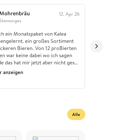
Mohrenbräu
12. Apr 26
Stemorges
tom_hennig
h ein Monatspaket von Kalea
Also ich finde das
engelernt. ein großes Sortiment
der Brauerei absolu
eckeren Bieren. Von 12 proBierten
Tradition in der 6. 
en war keine dabei wo ich sagen
nicht jede Brauerei
e das hat mir jetzt aber nicht ges…
wundert nur, dass 
u…
 anzeigen
Mehr anzeigen
Alle