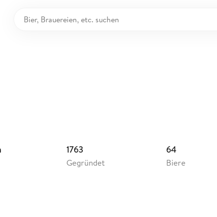
renbräu
terreich
n
1763
64
Gegründet
Biere