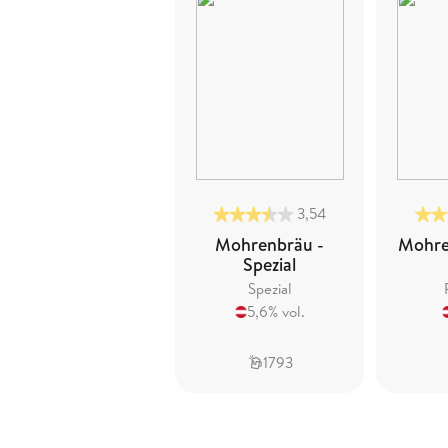
3,54
Mohrenbräu -
Mohre
Spezial
Spezial
5,6% vol.
1793