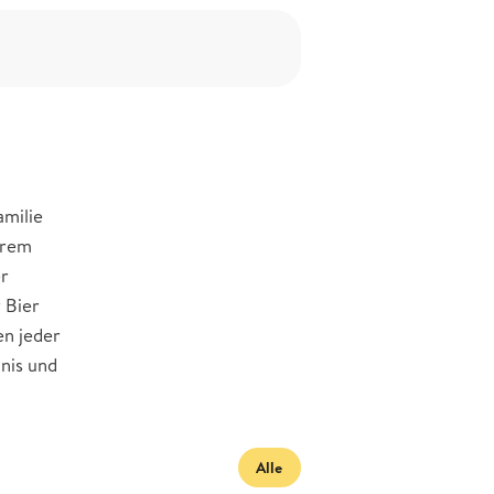
amilie
erem
er
 Bier
en jeder
dnis und
Alle