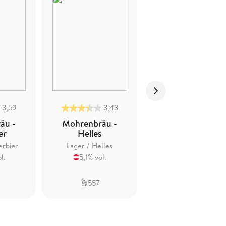
3,59
3,43
3,56
äu -
Mohrenbräu -
Mohrenbräu -
er
Helles
Festbock
erbier
Lager / Helles
Heller Bock
l.
5,1% vol.
7% vol.
557
340