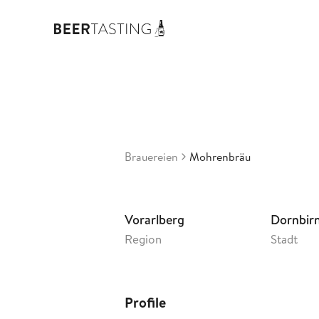
Moh
3,58
Ös
•
Brauereien
Mohrenbräu
Vorarlberg
Dornbir
Region
Stadt
Profile