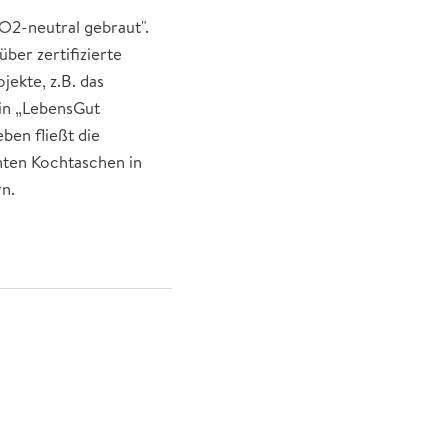
O2-neutral gebraut".
ber zertifizierte
ekte, z.B. das
ein „LebensGut
ben fließt die
enten Kochtaschen in
n.