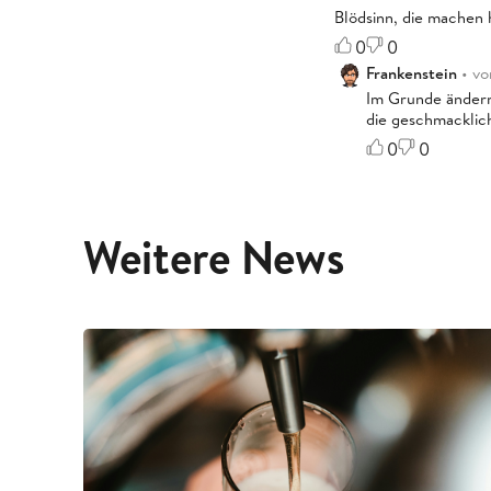
Blödsinn, die machen
0
0
Frankenstein
• vo
Im Grunde ändern 
die geschmacklich
0
0
Weitere News