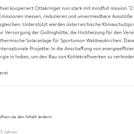
sel kooperiert Ottakringer nun stark mit mindfull mission "C
 Emissionen messen, reduzieren und unvermeidbare Ausstöße ü
gleichen. Unterstützt werden österreichische Klimaschutzproj
ur Versorgung der Gollinghütte, die Holzheizung für den Ver
 thermische Solaranlage für Sportunion Waldneukirchen. Dane
nternationale Projekte: In die Anschaffung von energieeffizi
ie in Indien, um den Bau von Kohlekraftwerken zu verhinder
erei
llten sie den Inhalt ändern.
 5 Jahren