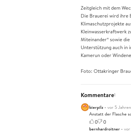
Zeitgleich mit dem Wech
Die Brauerei wird ihre
Klimaschutzprojekte aus
Kleinwasserkraftwerk z
Miteinander“ sowie die
Unterstützung auch in i
Kamerun oder Windenerg
Foto: Ottakringer Brau
Kommentare
1
bierpilz
• vor 5 Jahren
Anstatt der Flasche so
0
0
bernhardroitner
• vor