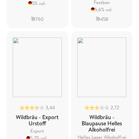
Festbier
5% vol.
5,6% vol.
760
458
3,44
2,72
Wildbräu - Export
Wildbräu -
Urstoff
Blaupause Helles
Alkoholfrei
Export
Helles Lager Alkoholfrei
5,2% vol.