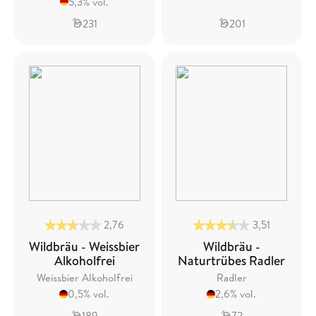
5,3% vol.
231
201
2,76
3,51
Wildbräu - Weissbier
Wildbräu -
Alkoholfrei
Naturtrübes Radler
Weissbier Alkoholfrei
Radler
0,5% vol.
2,6% vol.
189
72