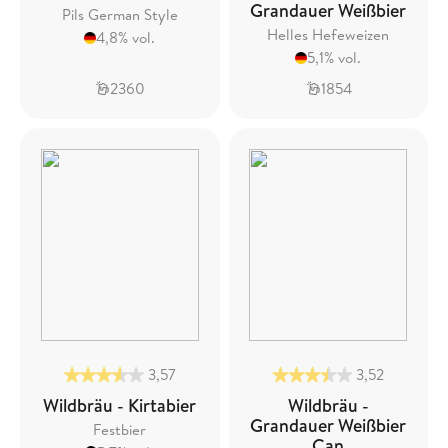
Grandauer Weißbier
Pils German Style
Helles Hefeweizen
4,8% vol.
5,1% vol.
2360
1854
3,57
3,52
Wildbräu - Kirtabier
Wildbräu -
Grandauer Weißbier
Festbier
Can